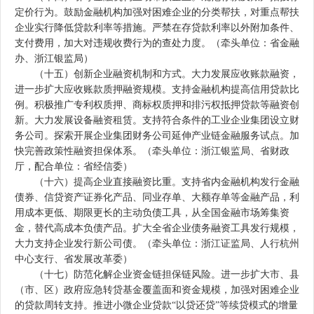
定价行为。鼓励金融机构加强对困难企业的分类帮扶，对重点帮扶
企业实行降低贷款利率等措施。严禁在存贷款利率以外附加条件、
支付费用，加大对违规收费行为的查处力度。（牵头单位：省金融
办、浙江银监局）
（十五）创新企业融资机制和方式。大力发展应收账款融资，
进一步扩大应收账款质押融资规模。支持金融机构提高信用贷款比
例。积极推广专利权质押、商标权质押和排污权抵押贷款等融资创
新。大力发展设备融资租赁。支持符合条件的工业企业集团设立财
务公司。探索开展企业集团财务公司延伸产业链金融服务试点。加
快完善政策性融资担保体系。（牵头单位：浙江银监局、省财政
厅，配合单位：省经信委）
（十六）提高企业直接融资比重。支持省内金融机构发行金融
债券、信贷资产证券化产品、同业存单、大额存单等金融产品，利
用成本更低、期限更长的主动负债工具，从全国金融市场筹集资
金，替代高成本负债产品。扩大全省企业债务融资工具发行规模，
大力支持企业发行新公司债。（牵头单位：浙江证监局、人行杭州
中心支行、省发展改革委）
（十七）防范化解企业资金链担保链风险。进一步扩大市、县
（市、区）政府应急转贷基金覆盖面和资金规模，加强对困难企业
的贷款周转支持。推进小微企业贷款“以贷还贷”等续贷模式的增量