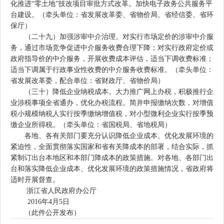
化推进“零土地”技改项目审批方式改革。加快电子政务公共服务平
台建设。（牵头单位：省发展改革委、省物价局、省经信委、省环
保厅）
（二十九）加强涉审中介治理。对实行市场定价的涉审中介服
务，通过市场竞争促进中介服务收费合理下降；对实行政府定价或
政府指导价的中介服务，开展收费成本评估，适当下调收费标准；
适当下调属于行政事业性收费的中介服务收费标准。（牵头单位：
省发展改革委，配合单位：省财政厅、省物价局）
（三十）降低企业纳税成本。大力推广网上办税，积极推行企
业涉税事项全省通办，优化办税流程。简并申报缴纳次数，对增值
税小规模纳税人实行按季缴纳增值税，对小型微利企业实行按季预
缴企业所得税。（牵头单位：省国税局、省地税局）
各地、各有关部门要充分认识降低企业成本、优化发展环境的
紧迫性，全面贯彻落实国家和省有关降成本的部署，结合实际，抓
紧制订出台本地区和本部门降成本的政策措施。对各地、各部门出
台和落实降低企业成本、优化发展环境的政策措施情况，省政府将
适时开展督查。
浙江省人民政府办公厅
2016年4月5日
（此件公开发布）