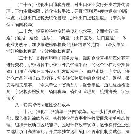
（二十五）优化出口退税办理。对出口企业实行分类差异化管
理，下放审批权限，简化审核手续，开展“互联网+便捷退税”创新
试点，推进出口退税无纸化管理，加快出口退税进度。（牵头单
位：省国税局）
（二十六）提高检验检疫通关便利化水平。全面推行“三
通”（通报、通检、通放）、“两直”（出口直放、进口直通）一体
化业务改革，加快推进检验检疫??认证结果的范围。（牵头单位：
浙江检验检疫局、宁波检验检疫局）
（二十七）支持跨境电子商务发展。鼓励企业直接与海外客商
进行交易，积极培育中小企业外贸代理平台。简化企业在海外投资
建厂自用产品和在国外设立批发展示中心、商品市场、专卖店、海
外仓产品的相关出境程序，切实降低跨境电商企业结汇、退税、报
关等相关成本。（牵头单位：省商务厅，配合单位：浙江检验检疫
局、宁波检验检疫局、省国税局、省外汇管理局、杭州海关、宁波
海关）
八、切实降低制度性交易成本
（二十八）深化“四张清单一张网”改革。进一步转变政府职
能，深入推进简政放权。实行涉企行政事业性收费目录清单动态管
理。组织开展项目区域能评、区域环评改革试点，逐步实行企业独
立选址项目高效审批，开展非独立选址项目不再审批制度试点。深