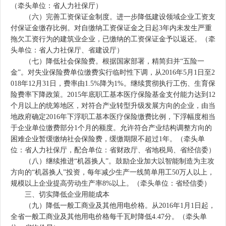
（牵头单位：省人力社保厅）
（六）完善工资保证金制度。进一步降低建设领域企业工资支
付保证金缴存比例。对自缴纳工资保证金之日起3年内未发生严重
拖欠工资行为的建筑业企业，已缴纳的工资保证金予以返还。（牵
头单位：省人力社保厅、省建设厅）
（七）降低社会保险费。根据国家部署，精简归并“五险一
金”。对失业保险费单位缴费实行临时性下调，从2016年5月1日至2
018年12月31日，费率由1.5%降为1%。继续贯彻执行工伤、生育保
险费率下降政策。2015年底职工基本医疗保险基金支付能力达到12
个月以上的统筹地区，对符合产业转型升级发展方向的企业，由当
地政府确定2016年下浮职工基本医疗保险缴费比例，下浮幅度相当
于企业单位缴费部分1个月的额度。允许符合产业结构调整方向的
困难企业暂缓缴纳社会保险费，缓缴期限不超过1年。（牵头单
位：省人力社保厅，配合单位：省财政厅、省地税局、省经信委）
（八）继续推进“机器换人”。鼓励企业加大以智能制造为主攻
方向的“机器换人”投资，每年减少生产一线简单用工50万人以上，
规模以上企业提高劳动生产率8%以上。（牵头单位：省经信委）
三、切实降低企业用能成本
（九）降低一般工商业及其他用电价格。从2016年1月1日起，
全省一般工商业及其他用电价格每千瓦时降低4.47分。（牵头单