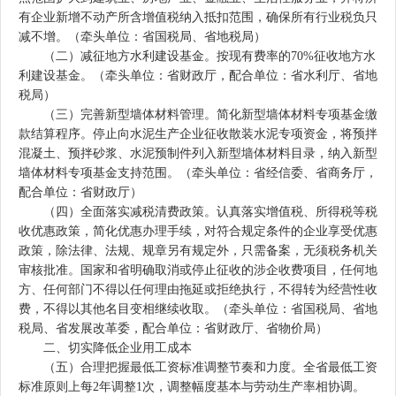
有企业新增不动产所含增值税纳入抵扣范围，确保所有行业税负只
减不增。（牵头单位：省国税局、省地税局）
（二）减征地方水利建设基金。按现有费率的70%征收地方水
利建设基金。（牵头单位：省财政厅，配合单位：省水利厅、省地
税局）
（三）完善新型墙体材料管理。简化新型墙体材料专项基金缴
款结算程序。停止向水泥生产企业征收散装水泥专项资金，将预拌
混凝土、预拌砂浆、水泥预制件列入新型墙体材料目录，纳入新型
墙体材料专项基金支持范围。（牵头单位：省经信委、省商务厅，
配合单位：省财政厅）
（四）全面落实减税清费政策。认真落实增值税、所得税等税
收优惠政策，简化优惠办理手续，对符合规定条件的企业享受优惠
政策，除法律、法规、规章另有规定外，只需备案，无须税务机关
审核批准。国家和省明确取消或停止征收的涉企收费项目，任何地
方、任何部门不得以任何理由拖延或拒绝执行，不得转为经营性收
费，不得以其他名目变相继续收取。（牵头单位：省国税局、省地
税局、省发展改革委，配合单位：省财政厅、省物价局）
二、切实降低企业用工成本
（五）合理把握最低工资标准调整节奏和力度。全省最低工资
标准原则上每2年调整1次，调整幅度基本与劳动生产率相协调。