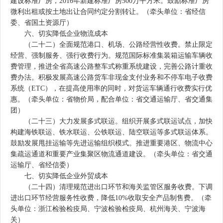
建设标准厂房，2016年新建标准厂房500万平方米。鼓励标准厂房
微利出租或按土地出让合同约定分割转让。（牵头单位：省经信
委、省国土资源厅）
六、切实降低企业物流成本
（二十二）全面规范港口、机场、公路经营性收费。禁止限定
经营、强制服务、强行收费行为。规范国际标准集装箱运输车辆收
费管理，推进全省高速公路整车式称重系统建设，完善公路计重收
费办法。积极发展高速公路货车非现金支付业务和不停车电子收费
系统（ETC），在提高使用率的同时，对货运车辆通行收费实行优
惠。（牵头单位：省物价局，配合单位：省交通运输厅、省交通集
团）
（二十三）大力发展多式联运。组织开展多式联运试点，加快
构建海铁联运、铁水联运、公铁联运、陆空联运等多式联运体系。
鼓励发展甩挂运输等先进运输组织模式。推进重要港区、物流中心
集疏运通道和重要产业集聚区物流通道建设。（牵头单位：省交通
运输厅、省经信委）
七、切实降低企业外贸成本
（二十四）清理规范进出口环节和海关监管区服务收费。下调
进出口环节经营服务性收费，降低10%收取安全产品制售费。（牵
头单位：浙江检验检疫局、宁波检验检疫局、杭州海关、宁波海
关）