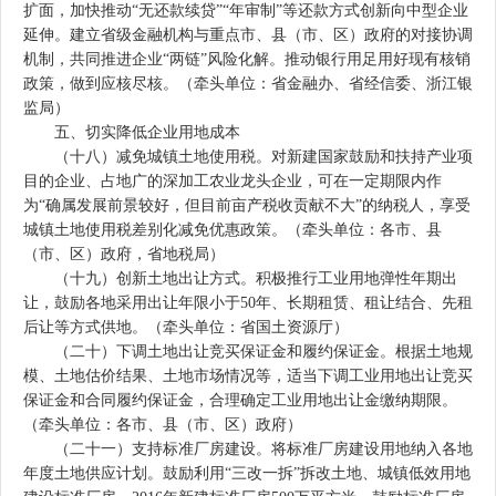
扩面，加快推动“无还款续贷”“年审制”等还款方式创新向中型企业
延伸。建立省级金融机构与重点市、县（市、区）政府的对接协调
机制，共同推进企业“两链”风险化解。推动银行用足用好现有核销
政策，做到应核尽核。（牵头单位：省金融办、省经信委、浙江银
监局）
五、切实降低企业用地成本
（十八）减免城镇土地使用税。对新建国家鼓励和扶持产业项
目的企业、占地广的深加工农业龙头企业，可在一定期限内作
为“确属发展前景较好，但目前亩产税收贡献不大”的纳税人，享受
城镇土地使用税差别化减免优惠政策。（牵头单位：各市、县
（市、区）政府，省地税局）
（十九）创新土地出让方式。积极推行工业用地弹性年期出
让，鼓励各地采用出让年限小于50年、长期租赁、租让结合、先租
后让等方式供地。（牵头单位：省国土资源厅）
（二十）下调土地出让竞买保证金和履约保证金。根据土地规
模、土地估价结果、土地市场情况等，适当下调工业用地出让竞买
保证金和合同履约保证金，合理确定工业用地出让金缴纳期限。
（牵头单位：各市、县（市、区）政府）
（二十一）支持标准厂房建设。将标准厂房建设用地纳入各地
年度土地供应计划。鼓励利用“三改一拆”拆改土地、城镇低效用地