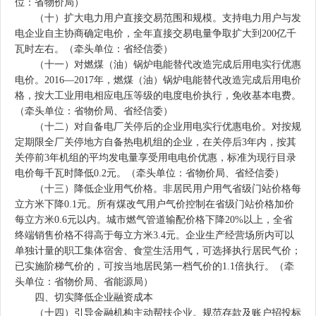
位：省物价局）
（十）扩大电力用户直接交易范围和规模。支持电力用户与发
电企业自主协商确定电价，全年直接交易电量争取扩大到200亿千
瓦时左右。（牵头单位：省经信委）
（十一）对燃煤（油）锅炉电能替代改造完成后用电实行优惠
电价。2016—2017年，燃煤（油）锅炉电能替代改造完成后用电价
格，按大工业用电相应电压等级的电度电价执行，免收基本电费。
（牵头单位：省物价局、省经信委）
（十二）对自备电厂关停后的企业用电实行优惠电价。对按规
定期限全厂关停地方自备热电机组的企业，在关停后3年内，按其
关停前3年机组的平均发电量享受用电电价优惠，标准为现行目录
电价每千瓦时降低0.2元。（牵头单位：省物价局、省经信委）
（十三）降低企业用气价格。非居民用户用气省级门站价格每
立方米下降0.1元。所有煤改气用户气价控制在省级门站价格加价
每立方米0.6元以内。城市燃气管道输配价格下降20%以上，全省
终端销售价格不得高于每立方米3.4元。企业生产经营场所内可以
单独计量的职工集体宿舍、食堂生活用气，可选择执行居民气价；
已实施阶梯气价的，可按当地居民第一档气价的1.1倍执行。（牵
头单位：省物价局、省能源局）
四、切实降低企业融资成本
（十四）引导金融机构主动帮扶企业。规范存款及账户招投标